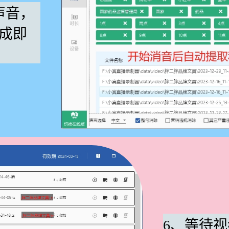
声音，
成即
6、等待