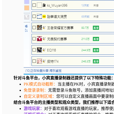
针对斗鱼平台，小宾直播录制器还提供了以下特殊功能
PK模式自动截断：
当主播在PK时，小宾直播录制
免登录录制：
无需登录斗鱼账号，添加直播间地址
自定义录制区域：
您可以自定义直播画面中要录制
结合斗鱼平台的主播类型和观众类型，我们推荐以下适
游戏玩家：
对于喜欢观看游戏直播的玩家，推荐使