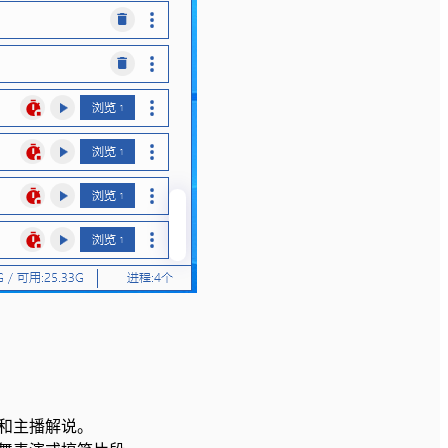
和主播解说。