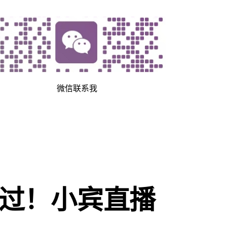
微信联系我
过！小宾直播