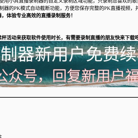
使用小宾直播录制器的自定义录制区域功能，只录制您喜欢的歌
制器的PK模式自动截断功能，方便您保存完整的PK直播视频，
器，体验专业高效的直播录制服务！
续杯活动来获取软件使用时长，有需要录制直播的朋友快来下载
注