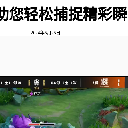
助您轻松捕捉精彩瞬
2024年5月25日