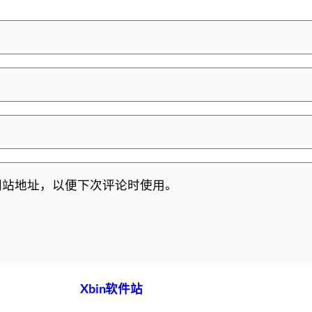
网站地址，以便下次评论时使用。
Xbin软件站