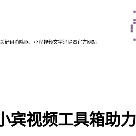
关键词消除器、小宾视频文字消除器官方网站
小宾视频工具箱助