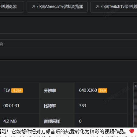
器哦！它能帮你把对刀郎音乐的热爱转化为精彩的视频作品。