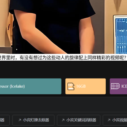
世界里时，有没有想过为这些动人的旋律配上同样精彩的视频呢