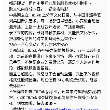
都是硬货，再也不用担心刷着刷着就找不到啦～​
跨文化内容想收藏？一键定格精彩​
中美网友在 TikTok 上分享文化日常，从中国非遗手艺
到美国街头艺术，每一场都值得留念。小宾能自动检
测开播，主播一上线就开始录，下播自动停。​
录下来的内容，既能当教学素材，又能做文化研究，
把那些有意思的跨文化瞬间永远留住～​
担心平台有变动？内容存好才安心​
谁都知道 TikTok 在中美之间处境特殊，万一以后有变
动，之前的直播没存下来多可惜！用小宾录好存在自
己手里，不管是企业的带货记录，还是个人的创作片
段，都能稳稳当当留着。​
而且它超贴心，网络断了会自动重连，录出来的视频
格式还能随便选。现在还有 24 小时免费试用，赶紧
去体验～​
不管你是想靠 TikTok 搞事业，还是单纯想收藏精彩内
容，小宾 TikTok 录制浏览器都能帮你把直播价值锁
死！别犹豫啦，快去试试～​
下载地址：
https://dl.xbin.vip/LiveDownloadTiktokSetup-