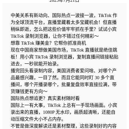
2025年7月21日
中美关系有新动向、国际热点一波接一波，TikTok 作
为全球顶流平台，直播里藏着太多宝藏机会！但直播
稍纵即逝，怎么把这些价值牢牢抓在手里？试试小宾
TikTok 录制浏览器，让你不错过任何精彩～​
想靠 TikTok 赚美金？它帮你抓准商机​
现在中国商家想做美国市场，TikTok 直播就是绝佳跳
板！用小宾 TikTok 录制浏览器，复制直播间链接粘贴
进去，一秒就能开始录。​
播完回头看录制内容，美国消费者爱问啥、对哪个产
品最感兴趣，一目了然。而且它能同时盯 30 多个直
播间，哪个开播录哪个，批量复盘效率直接拉满，带
货赚钱更有方向～​
国际热点想追更？真实素材随时看​
国际上一有大事，TikTok 上总有一手现场画面。小宾
录出来的直播，1080P 无水印，画质超清晰，还能自
动压缩文件大小不占内存。​
不管是做深度解读还是素材整理，这些录制好的内容