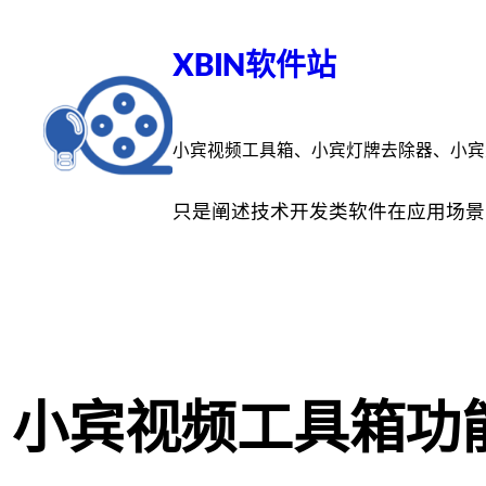
跳
至
XBIN软件站
内
容
小宾视频工具箱、小宾灯牌去除器、小宾
只是阐述技术开发类软件在应用场景
小宾视频工具箱功能