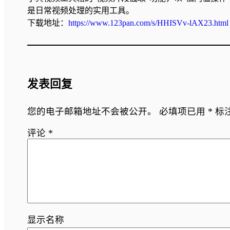
是日常视频处理的实用工具。
下载地址：
https://www.123pan.com/s/HHISVv-lAX23.html
发表回复
您的电子邮箱地址不会被公开。
必填项已用
*
标
评论
*
显示名称