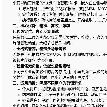
小宾视频工具箱的“视频片段截取”功能，嵌入在左侧导
导入视频
：点击“更换视频”按钮，支持MP4、M
定位片段
：通过右侧“时长滑块”自由拖动起止点
执行截取
：确认片段范围后点击“开始截取”，工
二、核心优势：精准、高效、兼容
1. 秒级定位，告别反复调试
传统剪辑工具的片段定位常需反复暂停、拖拽，小宾的“
片段截取偏差，大幅节省操作时间。
2. 全格式兼容，覆盖多场景需求
无论是手机拍摄的MOV视频、相机录制的MTS视频，还
视频片段提取”等多场景。
3. 轻量化无负担，低配设备也流畅
不同于专业剪辑软件的高内存占用，小宾视频工具箱的截
务并行（截取视频时可同步处理其他工具功能）。
三、适用场景：满足不同用户的剪辑需求
个人用户
：提取影视/视频中的精彩片段、裁剪生
内容创作者
：拆分长视频为短视频素材、裁剪口播
办公用户
：提取工作视频中的关键片段、拆分培训
小宾视频工具箱的“视频片段截取”功能，以“低门槛操