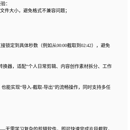
经验：
长、文件大小，避免格式不兼容问题；
锁定到具体秒数（例如从00:00截取到02:42），避免
式转换器，适配“个人日常剪辑、内容创作素材拆分、工作
能实现“导入-截取-导出”的流畅操作，同时支持多任
属——无需学习复杂的剪辑软件，即可快速完成片段截取，