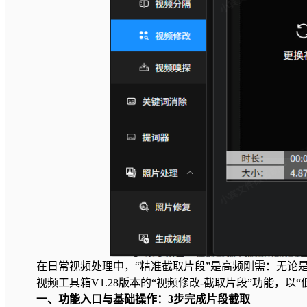
在日常视频处理中，“精准截取片段”是高频刚需：无论
视频工具箱V1.28版本的“视频修改-截取片段”功能
一、功能入口与基础操作：3步完成片段截取