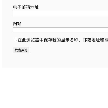
电子邮箱地址
网站
在此浏览器中保存我的显示名称、邮箱地址和