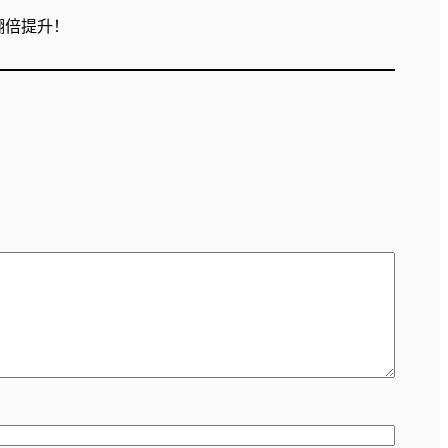
翻倍提升！