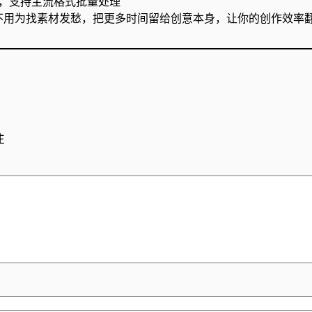
幕，支持主流格式批量处理
不用为找素材发愁，把更多时间留给创意本身，让你的创作效率
注