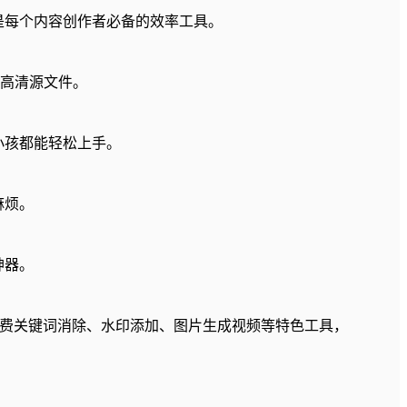
是每个内容创作者必备的效率工具。
取高清源文件。
小孩都能轻松上手。
麻烦。
神器。
免费关键词消除、水印添加、图片生成视频等特色工具，