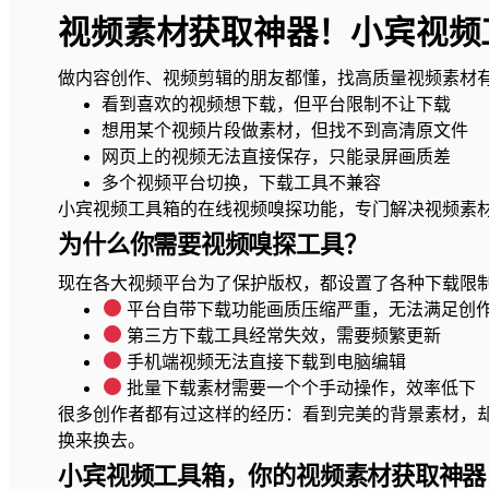
视频素材获取神器！小宾视频
做内容创作、视频剪辑的朋友都懂，找高质量视频素材
看到喜欢的视频想下载，但平台限制不让下载
想用某个视频片段做素材，但找不到高清原文件
网页上的视频无法直接保存，只能录屏画质差
多个视频平台切换，下载工具不兼容
小宾视频工具箱的在线视频嗅探功能，专门解决视频素
为什么你需要视频嗅探工具？
现在各大视频平台为了保护版权，都设置了各种下载限
平台自带下载功能画质压缩严重，无法满足创
第三方下载工具经常失效，需要频繁更新
手机端视频无法直接下载到电脑编辑
批量下载素材需要一个个手动操作，效率低下
很多创作者都有过这样的经历：看到完美的背景素材，
换来换去。
小宾视频工具箱，你的视频素材获取神器