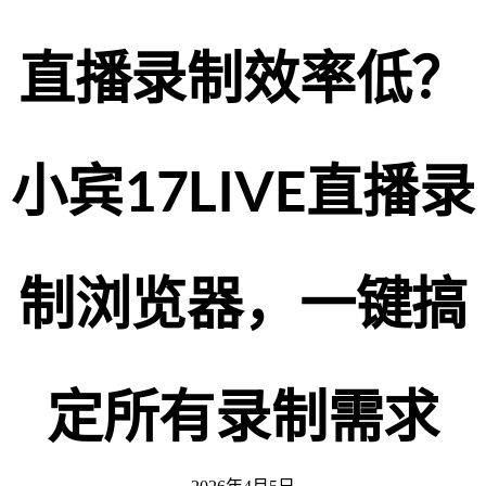
直播录制效率低？
小宾17LIVE直播录
制浏览器，一键搞
定所有录制需求