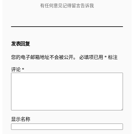
有任何意见记得留言告诉我
发表回复
您的电子邮箱地址不会被公开。
必填项已用
*
标注
评论
*
显示名称