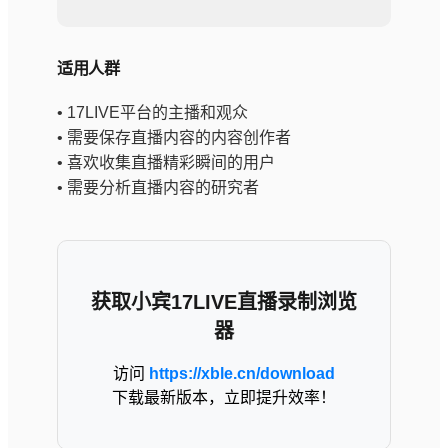
适用人群
• 17LIVE平台的主播和观众
• 需要保存直播内容的内容创作者
• 喜欢收集直播精彩瞬间的用户
• 需要分析直播内容的研究者
获取小宾17LIVE直播录制浏览
器
访问
https://xble.cn/download
下载最新版本，立即提升效率！