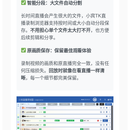
智能分段：大文件自动分割
长时间直播会产生很大的文件，小宾TK直
播录制浏览器支持按时间或大小自动分段保
存。
不用担心单个文件太大打不开
，也方便
后续剪辑和分享。
原画质保存：保留最佳观看体验
录制视频的画质和原直播完全一致，没有任
何压缩损失。
回放时就像在看直播一样清
晰
，每一个细节都完美保留。