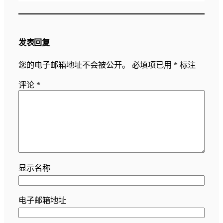
发表回复
您的电子邮箱地址不会被公开。
必填项已用
*
标注
评论
*
显示名称
电子邮箱地址