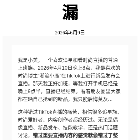
漏
2026年6月9日
我是小美，一个喜欢追星和看时尚直播的普通
上班族。2026年4月10日晚上8点，我最喜欢的
时尚博主”潮流小鹿”在TikTok上进行新品发布会
直播。那天我正好加班，等我打开手机已经是
晚上9点半，直播已经结束。看着朋友圈里大家
都在晒自己抢到的新品，我只能后悔莫及…
这种错过TikTok直播的痛苦，相信很多追星族、
时尚爱好者、内容创作者都经历过。无论是偶
像直播、新品发布、技能教学，还是热门话题
讨论，
错过重要直播内容的感觉就像错过了整