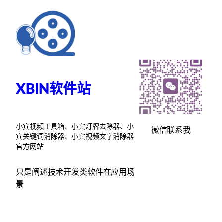
跳
至
内
容
XBIN软件站
小宾视频工具箱、小宾灯牌去除器、小
微信联系我
宾关键词消除器、小宾视频文字消除器
官方网站
只是阐述技术开发类软件在应用场
景