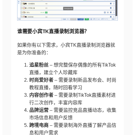
谁需要小宾TK直播录制浏览器？
如果你有以下需求，小宾TK直播录制浏览器就
是为你准备的：
追星粉丝
– 想完整保存偶像的所有TikTok
直播，建立个人珍藏库
时尚爱好者
– 需要录制新品发布会、时尚
教程直播，随时回看学习
内容创作者
– 需要录制TikTok直播素材进
行二次创作，丰富内容库
品牌运营
– 需要监控竞品直播动态，收集
市场信息和用户反馈
跨境电商
– 需要录制海外直播了解产品信
息和用户需求