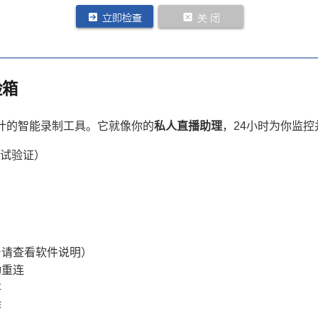
险箱
计的智能录制工具。它就像你的
私人直播助理
，24小时为你监
测试验证）
台请查看软件说明）
动重连
存
作