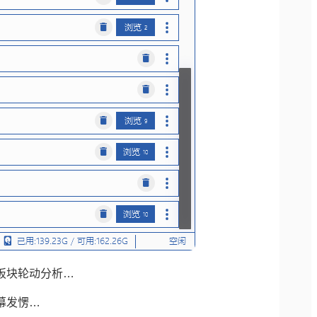
板块轮动分析…
幕发愣…