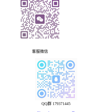
客服微信
QQ群 179371445