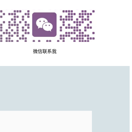
微信联系我