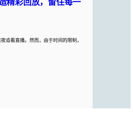
造精彩回放，留住每一
熬夜追看直播。然而，由于时间的限制，