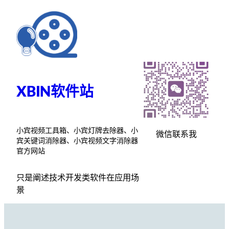
跳
至
内
容
XBIN软件站
小宾视频工具箱、小宾灯牌去除器、小
微信联系我
宾关键词消除器、小宾视频文字消除器
官方网站
只是阐述技术开发类软件在应用场
景