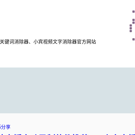
关键词消除器、小宾视频文字消除器官方网站
巧分享