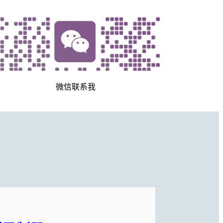
微信联系我