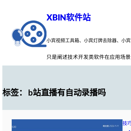
跳
至
XBIN软件站
内
容
小宾视频工具箱、小宾灯牌去除器、小宾
只是阐述技术开发类软件在应用场景
标签：
b站直播有自动录播吗
技