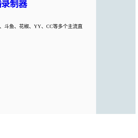
播录制器
、斗鱼、花椒、YY、CC等多个主流直