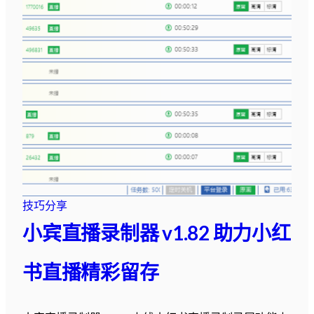
技巧分享
小宾直播录制器 v1.82 助力小红
书直播精彩留存