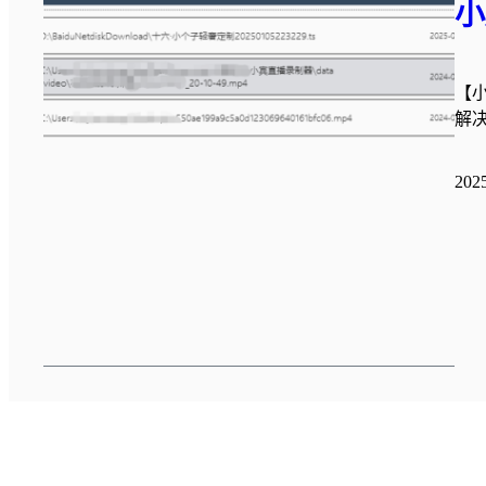
小
【
解
20