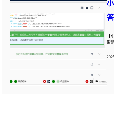
小
答
【小
帮
20