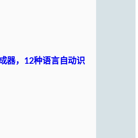
成器，12种语言自动识