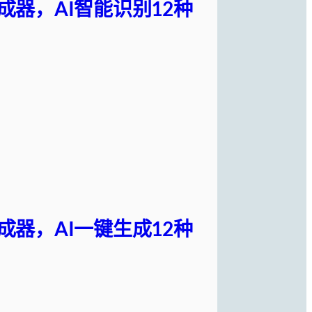
器，AI智能识别12种
器，AI一键生成12种