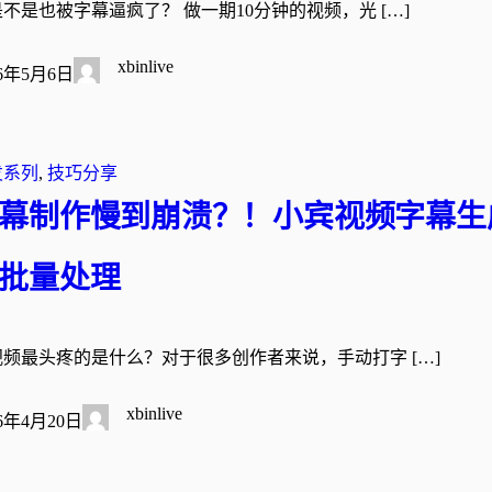
不是也被字幕逼疯了？ 做一期10分钟的视频，光 […]
xbinlive
26年5月6日
发系列
, 
技巧分享
幕制作慢到崩溃？！小宾视频字幕生
批量处理
视频最头疼的是什么？对于很多创作者来说，手动打字 […]
xbinlive
26年4月20日