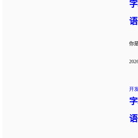
字
语
你是
20
开
字
语