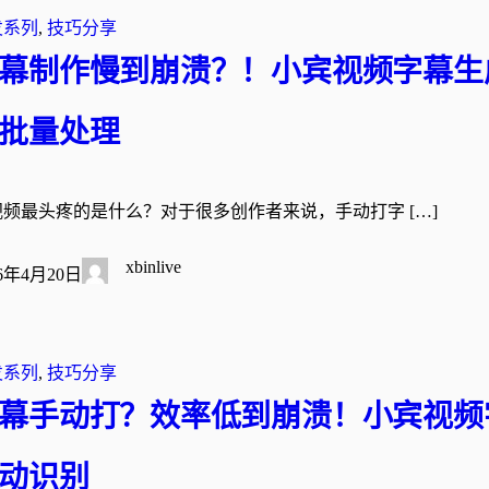
发系列
, 
技巧分享
幕制作慢到崩溃？！小宾视频字幕生
批量处理
视频最头疼的是什么？对于很多创作者来说，手动打字 […]
xbinlive
26年4月20日
发系列
, 
技巧分享
幕手动打？效率低到崩溃！小宾视频
动识别