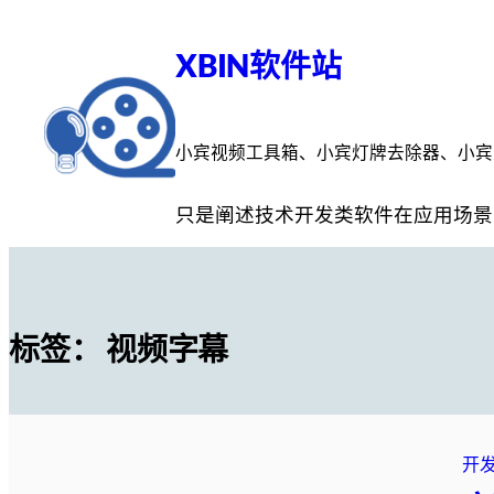
跳
至
XBIN软件站
内
容
小宾视频工具箱、小宾灯牌去除器、小宾
只是阐述技术开发类软件在应用场景
标签：
视频字幕
开