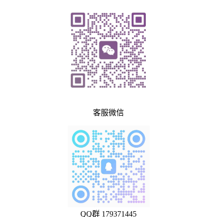
客服微信
QQ群 179371445